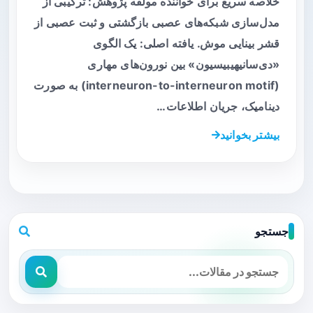
خلاصه سریع برای خواننده مولفه پژوهش: ترکیبی از
مدل‌سازی شبکه‌های عصبی بازگشتی و ثبت عصبی از
قشر بینایی موش. یافته اصلی: یک الگوی
«دی‌سانیهیبیسیون» بین نورون‌های مهاری
(interneuron-to-interneuron motif) به صورت
دینامیک، جریان اطلاعات…
بیشتر بخوانید
جستجو