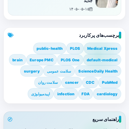
جدید
۱۴۰۵-۰۵-۱۵
برچسب‌های پرکاربرد
public-health
PLOS
Medical Xpress
brain
Europe PMC
PLOS One
default-medical
ScienceDaily Health
سلامت عمومی
surgery
PubMed
CDC
cancer
سلامت روان
cardiology
FDA
infection
اپیدمیولوژی
راهنمای سریع