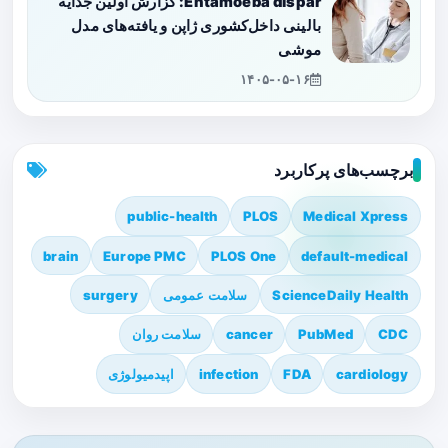
Entamoeba dispar: گزارش اولین جدایه
بالینی داخل‌کشوری ژاپن و یافته‌های مدل
موشی
۱۴۰۵-۰۵-۱۶
برچسب‌های پرکاربرد
public-health
PLOS
Medical Xpress
brain
Europe PMC
PLOS One
default-medical
ScienceDaily Health
سلامت عمومی
surgery
CDC
PubMed
cancer
سلامت روان
cardiology
FDA
infection
اپیدمیولوژی