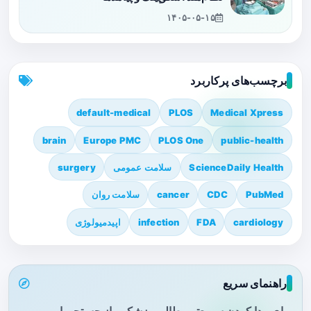
۱۴۰۵-۰۵-۱۵
برچسب‌های پرکاربرد
default-medical
PLOS
Medical Xpress
brain
Europe PMC
PLOS One
public-health
ScienceDaily Health
سلامت عمومی
surgery
PubMed
CDC
cancer
سلامت روان
cardiology
FDA
infection
اپیدمیولوژی
راهنمای سریع
برای پیدا کردن سریع‌تر مطالب پزشکی، از جستجو یا