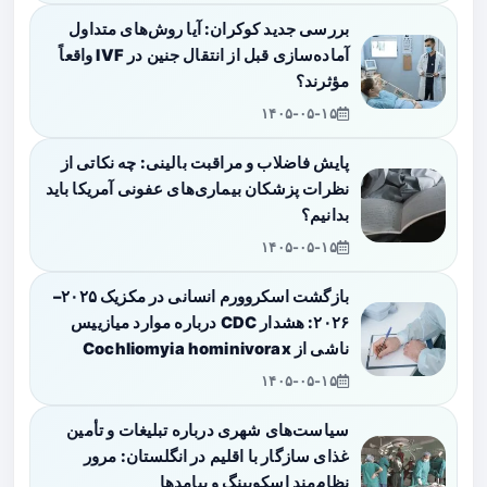
بررسی جدید کوکران: آیا روش‌های متداول
آماده‌سازی قبل از انتقال جنین در IVF واقعاً
مؤثرند؟
۱۴۰۵-۰۵-۱۵
پایش فاضلاب و مراقبت بالینی: چه نکاتی از
نظرات پزشکان بیماری‌های عفونی آمریکا باید
بدانیم؟
۱۴۰۵-۰۵-۱۵
بازگشت اسکروورم انسانی در مکزیک ۲۰۲۵–
۲۰۲۶: هشدار CDC درباره موارد میازییس
ناشی از Cochliomyia hominivorax
۱۴۰۵-۰۵-۱۵
سیاست‌های شهری درباره تبلیغات و تأمین
غذای سازگار با اقلیم در انگلستان: مرور
نظام‌مند اسکوپینگ و پیامدها