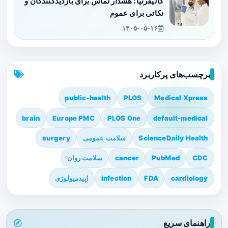
کالیفرنیا؛ هشدار تماس برای بازدیدکنندگان و
نکاتی برای عموم
۱۴۰۵-۰۵-۱۶
برچسب‌های پرکاربرد
public-health
PLOS
Medical Xpress
brain
Europe PMC
PLOS One
default-medical
ScienceDaily Health
سلامت عمومی
surgery
CDC
PubMed
cancer
سلامت روان
cardiology
FDA
infection
اپیدمیولوژی
راهنمای سریع