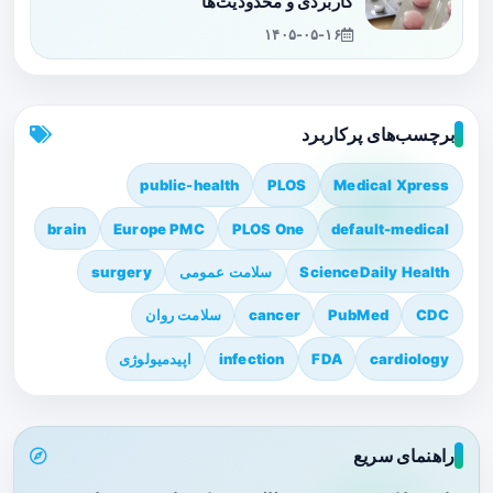
کاربردی و محدودیت‌ها
۱۴۰۵-۰۵-۱۶
برچسب‌های پرکاربرد
public-health
PLOS
Medical Xpress
brain
Europe PMC
PLOS One
default-medical
ScienceDaily Health
سلامت عمومی
surgery
CDC
PubMed
cancer
سلامت روان
cardiology
FDA
infection
اپیدمیولوژی
راهنمای سریع