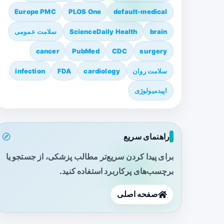
Europe PMC
PLOS One
default-medical
brain
ScienceDaily Health
سلامت عمومی
cancer
PubMed
CDC
surgery
سلامت روان
cardiology
FDA
infection
اپیدمیولوژی
راهنمای سریع
برای پیدا کردن سریع‌تر مطالب پزشکی، از جستجو یا
برچسب‌های پرکاربرد استفاده کنید.
صفحه اصلی