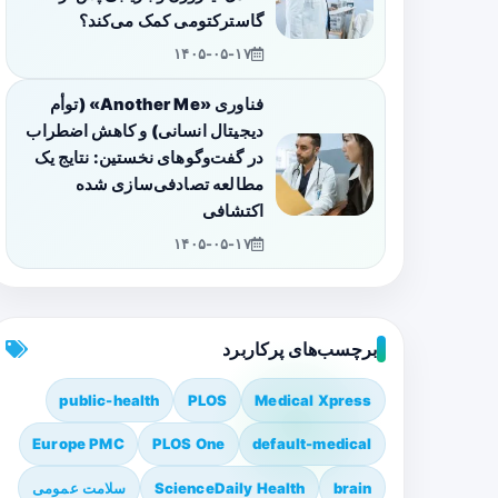
گاسترکتومی کمک می‌کند؟
۱۴۰۵-۰۵-۱۷
فناوری «Another Me» (توأم
دیجیتال انسانی) و کاهش اضطراب
در گفت‌وگوهای نخستین: نتایج یک
مطالعه تصادفی‌سازی شده
اکتشافی
۱۴۰۵-۰۵-۱۷
برچسب‌های پرکاربرد
public-health
PLOS
Medical Xpress
Europe PMC
PLOS One
default-medical
brain
ScienceDaily Health
سلامت عمومی