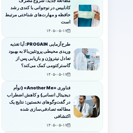
مطالعه جدید: شروع مصرف
کانابیس در نوجوانی با کندی رشد
حافظه و مهارت‌های شناختی مرتبط
است
۱۴۰۵-۰۵-۱۷
طرح‌آزمایی PROGAIN: آیا تغذیه
وریدی محیطی پروتئین‌بالا به بهبود
تعادل نیتروژن و بازیابی پس از
گاسترکتومی کمک می‌کند؟
۱۴۰۵-۰۵-۱۷
فناوری «Another Me» (توأم
دیجیتال انسانی) و کاهش اضطراب
در گفت‌وگوهای نخستین: نتایج یک
مطالعه تصادفی‌سازی شده
اکتشافی
۱۴۰۵-۰۵-۱۷