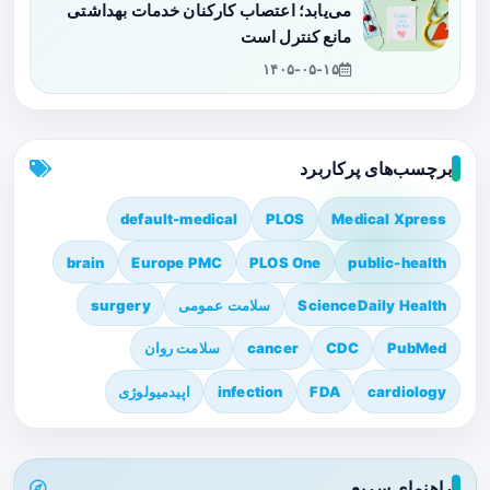
می‌یابد؛ اعتصاب کارکنان خدمات بهداشتی
مانع کنترل است
۱۴۰۵-۰۵-۱۵
برچسب‌های پرکاربرد
default-medical
PLOS
Medical Xpress
brain
Europe PMC
PLOS One
public-health
ScienceDaily Health
سلامت عمومی
surgery
PubMed
CDC
cancer
سلامت روان
cardiology
FDA
infection
اپیدمیولوژی
راهنمای سریع