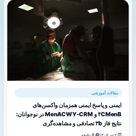
مقالات آموزشی
ایمنی و پاسخ ایمنی همزمان واکسن‌های
۴CMenB و MenACWY-CRM در نوجوانان:
نتایج فاز ۳b تصادفی و مشاهده‌گری
۲ تیر ۱۴۰۵
8 دقیقه