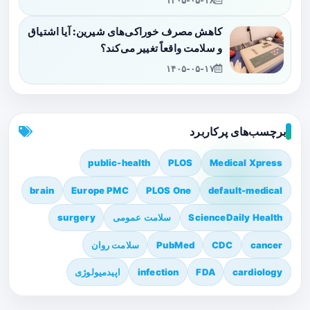
۱۴۰۵-۰۵-۱۸
کاهش مصرف خوراکی‌های شیرین: آیا اشتیاق
و سلامت واقعاً تغییر می‌کند؟
۱۴۰۵-۰۵-۱۷
برچسب‌های پرکاربرد
public-health
PLOS
Medical Xpress
brain
Europe PMC
PLOS One
default-medical
ScienceDaily Health
سلامت عمومی
surgery
cancer
CDC
PubMed
سلامت روان
cardiology
FDA
infection
اپیدمیولوژی