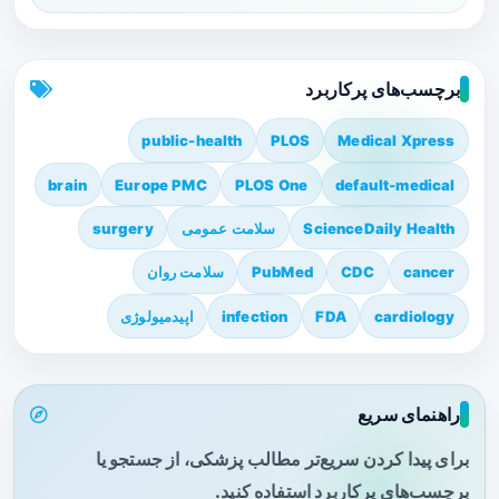
برچسب‌های پرکاربرد
public-health
PLOS
Medical Xpress
brain
Europe PMC
PLOS One
default-medical
ScienceDaily Health
سلامت عمومی
surgery
cancer
CDC
PubMed
سلامت روان
cardiology
FDA
infection
اپیدمیولوژی
راهنمای سریع
برای پیدا کردن سریع‌تر مطالب پزشکی، از جستجو یا
برچسب‌های پرکاربرد استفاده کنید.