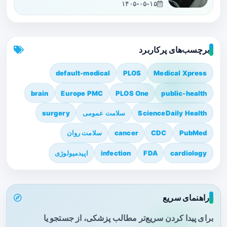
۱۴۰۵-۰۵-۱۵
برچسب‌های پرکاربرد
default-medical
PLOS
Medical Xpress
brain
Europe PMC
PLOS One
public-health
ScienceDaily Health
سلامت عمومی
surgery
PubMed
CDC
cancer
سلامت روان
cardiology
FDA
infection
اپیدمیولوژی
راهنمای سریع
برای پیدا کردن سریع‌تر مطالب پزشکی، از جستجو یا