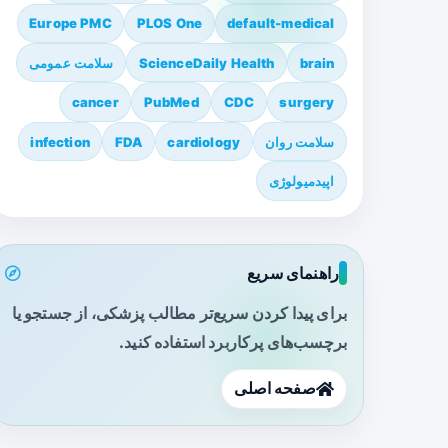
Europe PMC
PLOS One
default-medical
brain
ScienceDaily Health
سلامت عمومی
cancer
PubMed
CDC
surgery
سلامت روان
cardiology
FDA
infection
اپیدمیولوژی
راهنمای سریع
برای پیدا کردن سریع‌تر مطالب پزشکی، از جستجو یا
برچسب‌های پرکاربرد استفاده کنید.
صفحه اصلی