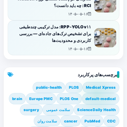
RCI: چه باید دانست؟
۱۴۰۵-۰۵-۱۶
RPP‑YOLOv۱۱: مدل ترکیبی چندطیفی
برای تشخیص ترک‌های جاده‌ای — بررسی
کاربردی و محدودیت‌ها
۱۴۰۵-۰۵-۱۶
برچسب‌های پرکاربرد
public-health
PLOS
Medical Xpress
brain
Europe PMC
PLOS One
default-medical
ScienceDaily Health
سلامت عمومی
surgery
CDC
PubMed
cancer
سلامت روان