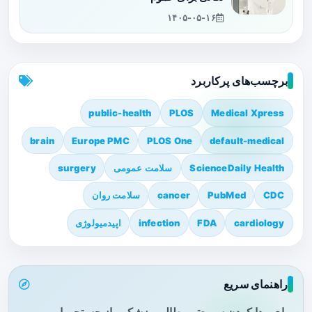
۱۴۰۵-۰۵-۱۶
برچسب‌های پرکاربرد
public-health
PLOS
Medical Xpress
brain
Europe PMC
PLOS One
default-medical
ScienceDaily Health
سلامت عمومی
surgery
CDC
PubMed
cancer
سلامت روان
cardiology
FDA
infection
اپیدمیولوژی
راهنمای سریع
برای پیدا کردن سریع‌تر مطالب پزشکی، از جستجو یا