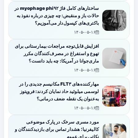
ساختارهای کامل فاژ myophage phi۹۲ در
حالات باز و منقبض: چه چیزی درباره نفوذ به
باکتری‌های کپسول‌دار می‌آموزیم؟
۱۴۰۵-۰۵-۱۶
افزایش قابل‌توجه مراجعات بیمارستانی برای
تهوع و استفراغ در مصرف‌کنندگان مکرر
ماری‌جوانا در آمریکا: چه باید دانست؟
۱۴۰۵-۰۵-۱۶
مهارکننده‌های FLT۳ مکانیسم جدیدی را در
لوسمی میلوئید حاد نمایان کردند: فروپتوز
به‌عنوان یک نقطه ضعف درمانی؟
۱۴۰۵-۰۵-۱۶
مورد مسری سرخک در پارک موضوعی
کالیفرنیا؛ هشدار تماس برای بازدیدکنندگان و
نکاتی برای عموم