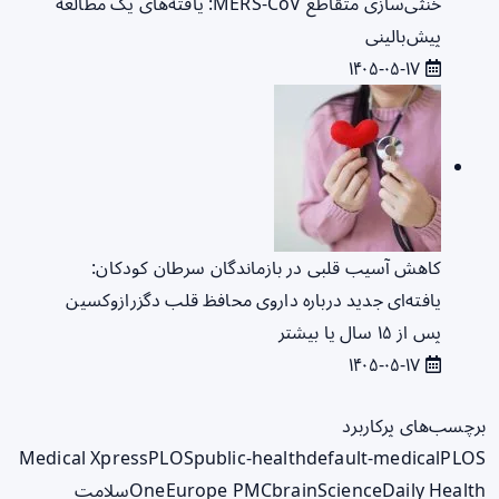
خنثی‌سازی متقاطع MERS-CoV: یافته‌های یک مطالعه
پیش‌بالینی
۱۴۰۵-۰۵-۱۷
کاهش آسیب قلبی در بازماندگان سرطان کودکان:
یافته‌ای جدید درباره داروی محافظ قلب دگزرازوکسین
پس از ۱۵ سال یا بیشتر
۱۴۰۵-۰۵-۱۷
برچسب‌های پرکاربرد
Medical Xpress
PLOS
public-health
default-medical
PLOS
ScienceDaily Health
brain
Europe PMC
One
سلامت