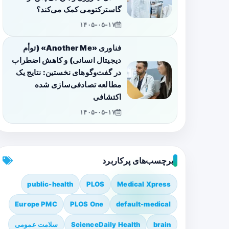
گاسترکتومی کمک می‌کند؟
۱۴۰۵-۰۵-۱۷
فناوری «Another Me» (توأم
دیجیتال انسانی) و کاهش اضطراب
در گفت‌وگوهای نخستین: نتایج یک
مطالعه تصادفی‌سازی شده
اکتشافی
۱۴۰۵-۰۵-۱۷
برچسب‌های پرکاربرد
public-health
PLOS
Medical Xpress
Europe PMC
PLOS One
default-medical
brain
ScienceDaily Health
سلامت عمومی