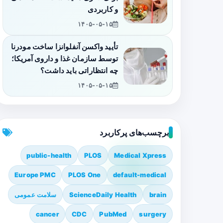
و کاربردی
۱۴۰۵-۰۵-۱۵
تأیید واکسن آنفلوانزا ساخت مودرنا
توسط سازمان غذا و داروی آمریکا؛
چه انتظاراتی باید داشت؟
۱۴۰۵-۰۵-۱۵
برچسب‌های پرکاربرد
public-health
PLOS
Medical Xpress
Europe PMC
PLOS One
default-medical
brain
ScienceDaily Health
سلامت عمومی
cancer
CDC
PubMed
surgery