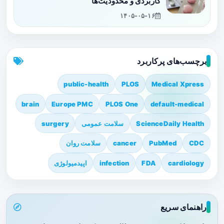
کاربردی و محدودیت‌ها
۱۴۰۵-۰۵-۱۶
برچسب‌های پرکاربرد
public-health
PLOS
Medical Xpress
brain
Europe PMC
PLOS One
default-medical
ScienceDaily Health
سلامت عمومی
surgery
CDC
PubMed
cancer
سلامت روان
cardiology
FDA
infection
اپیدمیولوژی
راهنمای سریع