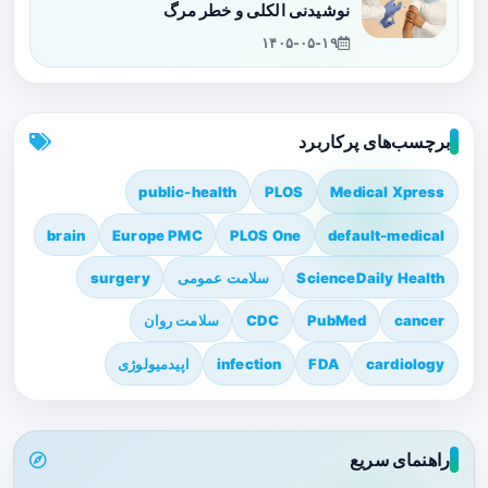
نوشیدنی الکلی و خطر مرگ
۱۴۰۵-۰۵-۱۹
برچسب‌های پرکاربرد
public-health
PLOS
Medical Xpress
brain
Europe PMC
PLOS One
default-medical
ScienceDaily Health
سلامت عمومی
surgery
cancer
PubMed
CDC
سلامت روان
cardiology
FDA
infection
اپیدمیولوژی
راهنمای سریع