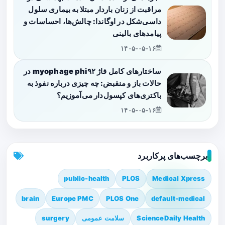
مراقبت از زنان باردار مبتلا به بیماری سلول
داسی‌شکل در اوگاندا: چالش‌ها، احساسات و
پیامدهای بالینی
۱۴۰۵-۰۵-۱۶
ساختارهای کامل فاژ myophage phi۹۲ در
حالات باز و منقبض: چه چیزی درباره نفوذ به
باکتری‌های کپسول‌دار می‌آموزیم؟
۱۴۰۵-۰۵-۱۶
برچسب‌های پرکاربرد
public-health
PLOS
Medical Xpress
brain
Europe PMC
PLOS One
default-medical
ScienceDaily Health
سلامت عمومی
surgery