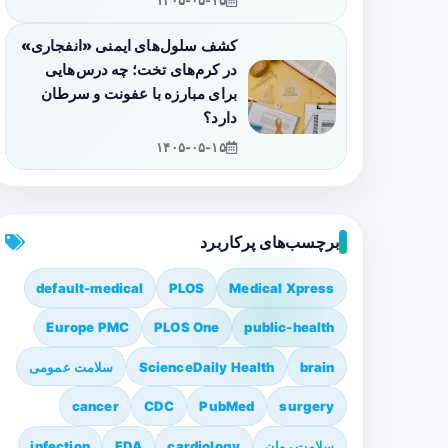
۱۴۰۵-۰۵-۱۵
کشف سلول‌های ایمنی «انفجاری»
در کرم‌های تخت؛ چه درس‌هایی
برای مبارزه با عفونت و سرطان
دارد؟
۱۴۰۵-۰۵-۱۵
برچسب‌های پرکاربرد
default-medical
PLOS
Medical Xpress
Europe PMC
PLOS One
public-health
brain
ScienceDaily Health
سلامت عمومی
cancer
CDC
PubMed
surgery
سلامت روان
cardiology
FDA
infection