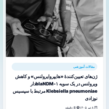
مقالات آموزشی
ژن‌های تعیین‌کنندهٔ «هایپروایرولنس» و کاهش
ویرولنس در یک سویه blaNDM-۱‌دار
Klebsiella pneumoniae مرتبط با سپسیس
نوزادی
۸ تیر ۱۴۰۵
8 دقیقه