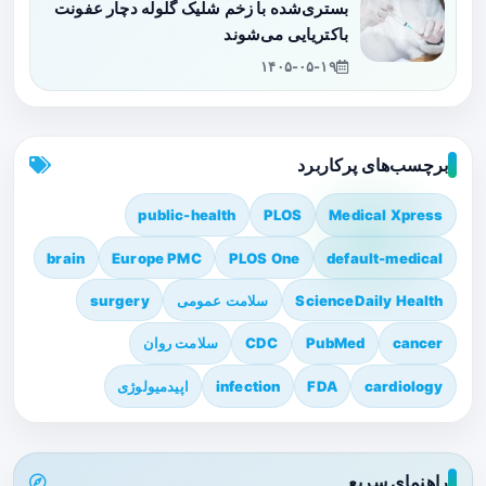
بستری‌شده با زخم شلیک گلوله دچار عفونت
باکتریایی می‌شوند
۱۴۰۵-۰۵-۱۹
برچسب‌های پرکاربرد
public-health
PLOS
Medical Xpress
brain
Europe PMC
PLOS One
default-medical
ScienceDaily Health
سلامت عمومی
surgery
cancer
PubMed
CDC
سلامت روان
cardiology
FDA
infection
اپیدمیولوژی
راهنمای سریع