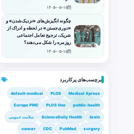
۱۴۰۵-۰۵-۱۵
چگونه انگیزش‌های «نزدیک‌شدن» و
«دوری‌جستن» در لحظه و ادراک از
شریک، ترجیح تعامل اجتماعی
روزمره را شکل می‌دهند؟
۱۴۰۵-۰۵-۱۵
برچسب‌های پرکاربرد
default-medical
PLOS
Medical Xpress
Europe PMC
PLOS One
public-health
brain
ScienceDaily Health
سلامت عمومی
cancer
CDC
PubMed
surgery