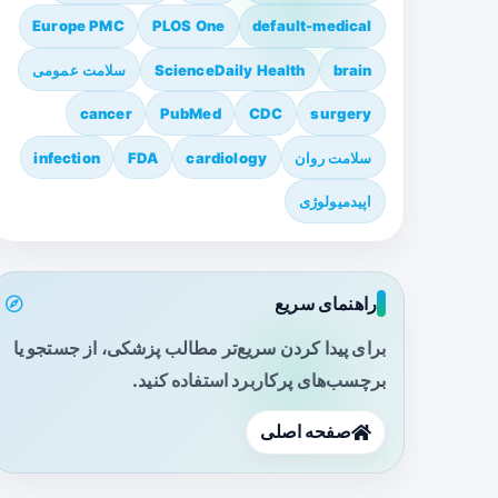
Europe PMC
PLOS One
default-medical
brain
ScienceDaily Health
سلامت عمومی
cancer
PubMed
CDC
surgery
سلامت روان
cardiology
FDA
infection
اپیدمیولوژی
راهنمای سریع
برای پیدا کردن سریع‌تر مطالب پزشکی، از جستجو یا
برچسب‌های پرکاربرد استفاده کنید.
صفحه اصلی