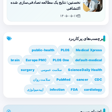
نخستین: نتایج یک مطالعه تصادفی‌سازی شده
اکتشافی
۱۴۰۵-۰۵-۱۷
برچسب‌های پرکاربرد
public-health
PLOS
Medical Xpress
brain
Europe PMC
PLOS One
default-medical
ScienceDaily Health
سلامت عمومی
surgery
CDC
cancer
PubMed
سلامت روان
cardiology
FDA
infection
اپیدمیولوژی
راهنمای سریع