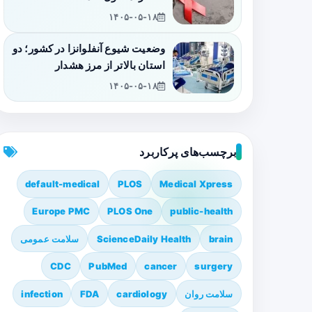
۱۴۰۵-۰۵-۱۸
وضعیت شیوع آنفلوانزا در کشور؛ دو
استان بالاتر از مرز هشدار
۱۴۰۵-۰۵-۱۸
برچسب‌های پرکاربرد
default-medical
PLOS
Medical Xpress
Europe PMC
PLOS One
public-health
brain
ScienceDaily Health
سلامت عمومی
CDC
PubMed
cancer
surgery
سلامت روان
cardiology
FDA
infection