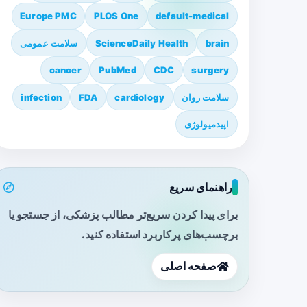
Europe PMC
PLOS One
default-medical
brain
ScienceDaily Health
سلامت عمومی
cancer
PubMed
CDC
surgery
سلامت روان
cardiology
FDA
infection
اپیدمیولوژی
راهنمای سریع
برای پیدا کردن سریع‌تر مطالب پزشکی، از جستجو یا
برچسب‌های پرکاربرد استفاده کنید.
صفحه اصلی