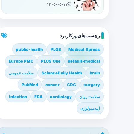
۱۴۰۵-۰۵-۱۷
برچسب‌های پرکاربرد
public-health
PLOS
Medical Xpress
Europe PMC
PLOS One
default-medical
brain
ScienceDaily Health
سلامت عمومی
PubMed
cancer
CDC
surgery
سلامت روان
cardiology
FDA
infection
اپیدمیولوژی