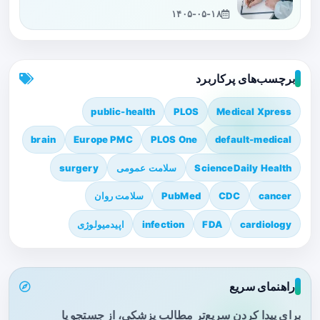
۱۴۰۵-۰۵-۱۸
برچسب‌های پرکاربرد
public-health
PLOS
Medical Xpress
brain
Europe PMC
PLOS One
default-medical
ScienceDaily Health
سلامت عمومی
surgery
cancer
CDC
PubMed
سلامت روان
cardiology
FDA
infection
اپیدمیولوژی
راهنمای سریع
برای پیدا کردن سریع‌تر مطالب پزشکی، از جستجو یا