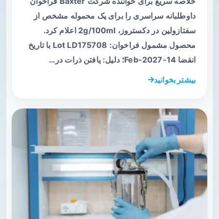
خلاصه سریع برای خواننده شرکت Baxter فراخوان
داوطلبانه سراسری را برای یک محموله مشخص از
سفتازولین در دکستروز، 2g/100ml اعلام کرد.
محصول مشمول فراخوان: Lot LD175708 با تاریخ
انقضا 14-Feb-2027؛ دلیل: یافتن ذرات در…
بیشتر بخوانید