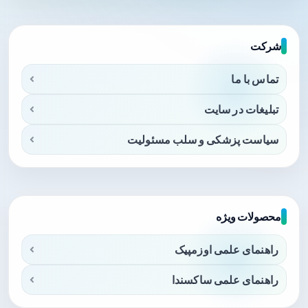
شرکت
تماس با ما
تبلیغات در سایت
سیاست پزشکی و سلب مسئولیت
محصولات ویژه
راهنمای علمی اوزمپیک
راهنمای علمی ساکسندا