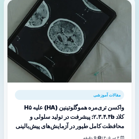
مقالات آموزشی
واکسن تری‌مره هموگلوتینین (HA) علیه H۵
کلاد ۲.۳.۴.۴b: پیشرفت در تولید سلولی و
محافظت کامل طیور در آزمایش‌های پیش‌بالینی
۳ تیر ۱۴۰۵
9 دقیقه