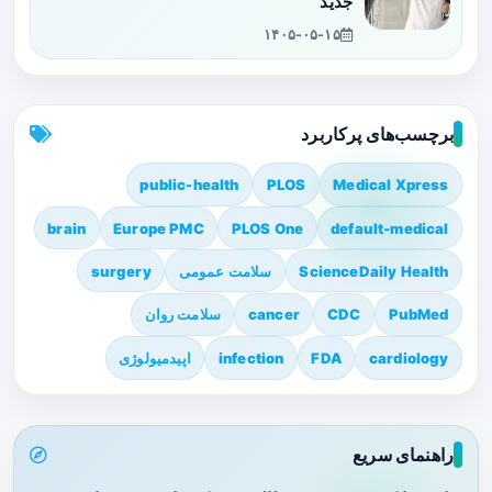
جدید
۱۴۰۵-۰۵-۱۵
برچسب‌های پرکاربرد
public-health
PLOS
Medical Xpress
brain
Europe PMC
PLOS One
default-medical
ScienceDaily Health
سلامت عمومی
surgery
PubMed
CDC
cancer
سلامت روان
cardiology
FDA
infection
اپیدمیولوژی
راهنمای سریع