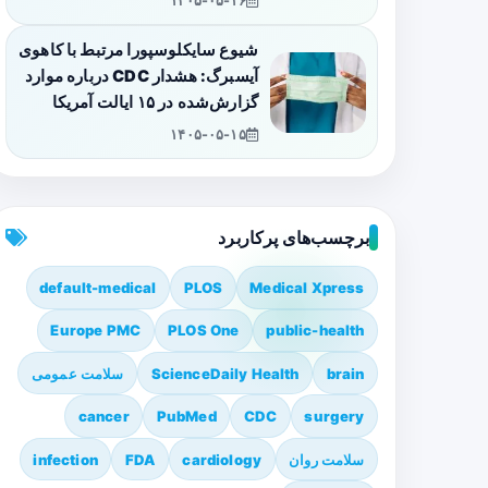
۱۴۰۵-۰۵-۱۶
شیوع سایکلوسپورا مرتبط با کاهوی
آیسبرگ: هشدار CDC درباره موارد
گزارش‌شده در ۱۵ ایالت آمریکا
۱۴۰۵-۰۵-۱۵
برچسب‌های پرکاربرد
default-medical
PLOS
Medical Xpress
Europe PMC
PLOS One
public-health
brain
ScienceDaily Health
سلامت عمومی
cancer
PubMed
CDC
surgery
سلامت روان
cardiology
FDA
infection