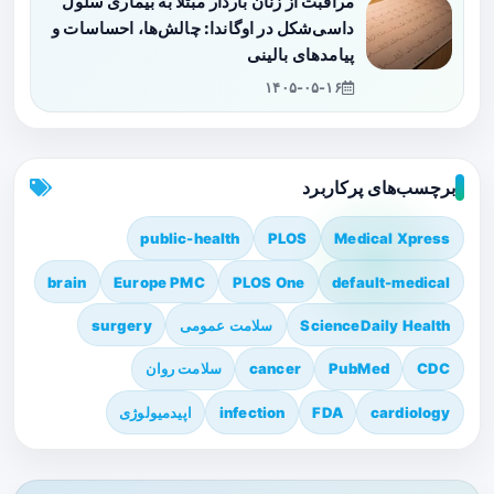
مراقبت از زنان باردار مبتلا به بیماری سلول
داسی‌شکل در اوگاندا: چالش‌ها، احساسات و
پیامدهای بالینی
۱۴۰۵-۰۵-۱۶
برچسب‌های پرکاربرد
public-health
PLOS
Medical Xpress
brain
Europe PMC
PLOS One
default-medical
ScienceDaily Health
سلامت عمومی
surgery
CDC
PubMed
cancer
سلامت روان
cardiology
FDA
infection
اپیدمیولوژی