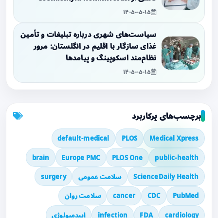
۱۴۰۵-۰۵-۱۵
سیاست‌های شهری درباره تبلیغات و تأمین
غذای سازگار با اقلیم در انگلستان: مرور
نظام‌مند اسکوپینگ و پیامدها
۱۴۰۵-۰۵-۱۵
برچسب‌های پرکاربرد
default-medical
PLOS
Medical Xpress
brain
Europe PMC
PLOS One
public-health
ScienceDaily Health
سلامت عمومی
surgery
PubMed
CDC
cancer
سلامت روان
cardiology
FDA
infection
اپیدمیولوژی