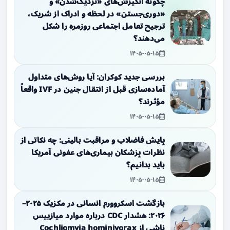
چگونه انگیزش‌های «نزدیک‌شدن» و
«دوری‌جستن» در لحظه و ادراک از شریک،
ترجیح تعامل اجتماعی روزمره را شکل
می‌دهند؟
۱۴۰۵-۰۵-۱۵
بررسی جدید کوکران: آیا روش‌های متداول
آماده‌سازی قبل از انتقال جنین در IVF واقعاً
مؤثرند؟
۱۴۰۵-۰۵-۱۵
پایش فاضلاب و مراقبت بالینی: چه نکاتی از
نظرات پزشکان بیماری‌های عفونی آمریکا
باید بدانیم؟
۱۴۰۵-۰۵-۱۵
بازگشت اسکروورم انسانی در مکزیک ۲۰۲۵–
۲۰۲۶: هشدار CDC درباره موارد میازییس
ناشی از Cochliomyia hominivorax