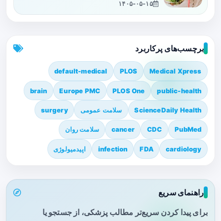
۱۴۰۵-۰۵-۱۵
برچسب‌های پرکاربرد
default-medical
PLOS
Medical Xpress
brain
Europe PMC
PLOS One
public-health
ScienceDaily Health
سلامت عمومی
surgery
PubMed
CDC
cancer
سلامت روان
cardiology
FDA
infection
اپیدمیولوژی
راهنمای سریع
برای پیدا کردن سریع‌تر مطالب پزشکی، از جستجو یا