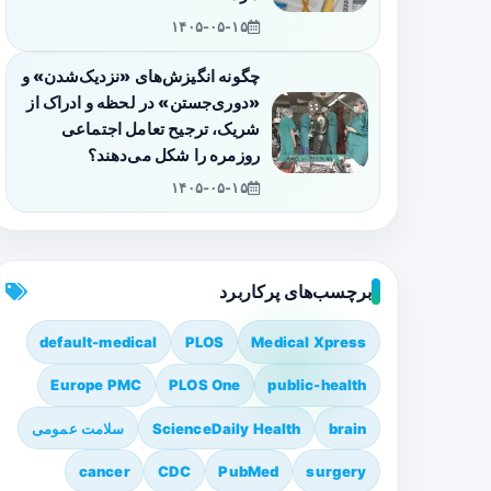
۱۴۰۵-۰۵-۱۵
چگونه انگیزش‌های «نزدیک‌شدن» و
«دوری‌جستن» در لحظه و ادراک از
شریک، ترجیح تعامل اجتماعی
روزمره را شکل می‌دهند؟
۱۴۰۵-۰۵-۱۵
برچسب‌های پرکاربرد
default-medical
PLOS
Medical Xpress
Europe PMC
PLOS One
public-health
brain
ScienceDaily Health
سلامت عمومی
cancer
CDC
PubMed
surgery