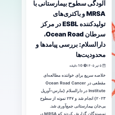
آلودگی سطوح بیمارستانی با
MRSA و باکتری‌های
تولیدکننده ESBL در مرکز
سرطان Ocean Road،
دارالسلام: بررسی پیامدها و
محدودیت‌ها
۵ تیر ۱۴۰۵
10 دقیقه
خلاصه سریع برای خواننده مطالعه‌ای
مقطعی در Ocean Road Cancer
Institute در دارالسلام (مارس–آوریل
۲۰۲۳) انجام شد و ۲۴۷ نمونه از سطوح
بی‌جان بیمارستانی جمع‌آوری شد.
نویسندگان گزارش کردند که MRSA در