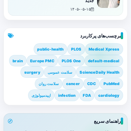
جدید
۱۴۰۵-۰۵-۱۵
برچسب‌های پرکاربرد
public-health
PLOS
Medical Xpress
brain
Europe PMC
PLOS One
default-medical
ScienceDaily Health
سلامت عمومی
surgery
PubMed
CDC
cancer
سلامت روان
cardiology
FDA
infection
اپیدمیولوژی
راهنمای سریع