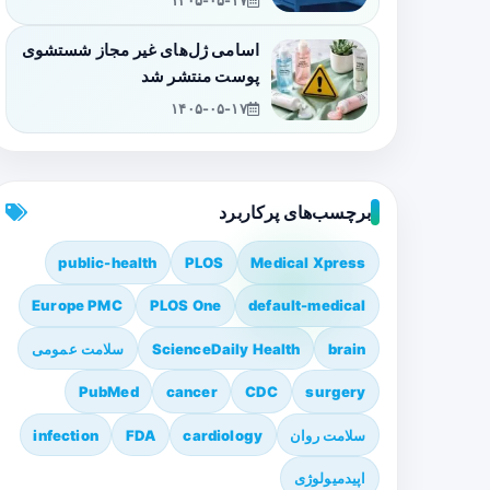
۱۴۰۵-۰۵-۱۷
اسامی ژل‌های غیر مجاز شستشوی
پوست منتشر شد
۱۴۰۵-۰۵-۱۷
برچسب‌های پرکاربرد
public-health
PLOS
Medical Xpress
Europe PMC
PLOS One
default-medical
brain
ScienceDaily Health
سلامت عمومی
PubMed
cancer
CDC
surgery
سلامت روان
cardiology
FDA
infection
اپیدمیولوژی