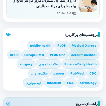
دارو در بیماران بستری: مرور فراگیر نتایج و
پیامدها برای مراقبت بالینی
۱۴۰۵-۰۵-۱۶
برچسب‌های پرکاربرد
public-health
PLOS
Medical Xpress
brain
Europe PMC
PLOS One
default-medical
ScienceDaily Health
سلامت عمومی
surgery
CDC
PubMed
cancer
سلامت روان
cardiology
FDA
infection
اپیدمیولوژی
راهنمای سریع