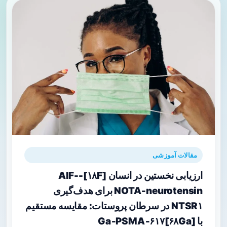
مقالات آموزشی
ارزیابی نخستین در انسان [۱۸F]-AlF-
NOTA‑neurotensin برای هدف‌گیری
NTSR۱ در سرطان پروستات: مقایسه مستقیم
با [۶۸Ga]Ga‑PSMA‑۶۱۷