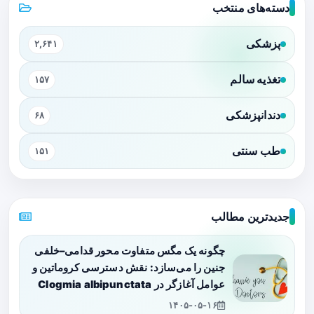
دسته‌های منتخب
پزشکی
۲,۶۴۱
تغذیه سالم
۱۵۷
دندانپزشکی
۶۸
طب سنتی
۱۵۱
جدیدترین مطالب
چگونه یک مگس متفاوت محور قدامی–خلفی
جنین را می‌سازد: نقش دسترسی کروماتین و
عوامل آغازگر در Clogmia albipunctata
۱۴۰۵-۰۵-۱۶