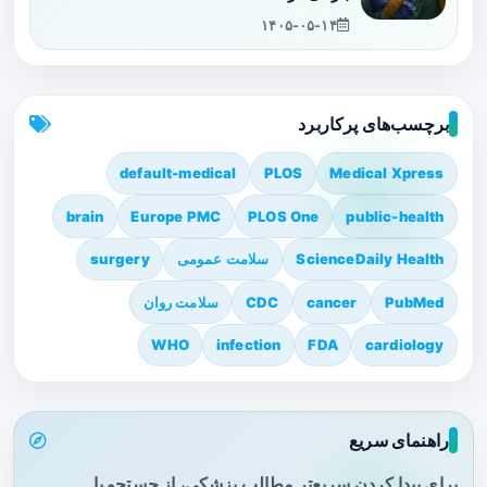
۱۴۰۵-۰۵-۱۴
برچسب‌های پرکاربرد
default-medical
PLOS
Medical Xpress
brain
Europe PMC
PLOS One
public-health
ScienceDaily Health
سلامت عمومی
surgery
PubMed
cancer
CDC
سلامت روان
WHO
infection
FDA
cardiology
راهنمای سریع
برای پیدا کردن سریع‌تر مطالب پزشکی، از جستجو یا