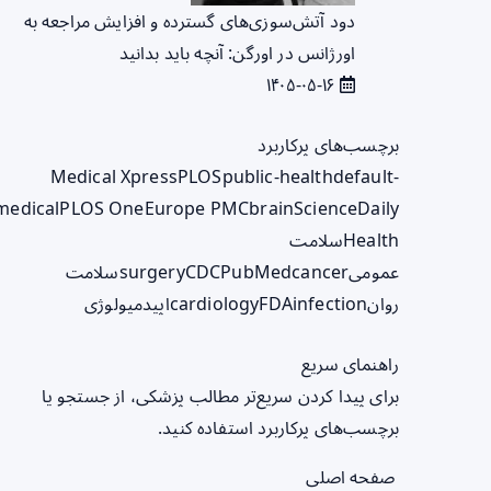
دود آتش‌سوزی‌های گسترده و افزایش مراجعه به
اورژانس در اورگن: آنچه باید بدانید
۱۴۰۵-۰۵-۱۶
برچسب‌های پرکاربرد
Medical Xpress
PLOS
public-health
default-
medical
PLOS One
Europe PMC
brain
ScienceDaily
Health
سلامت
عمومی
cancer
PubMed
CDC
surgery
سلامت
روان
infection
FDA
cardiology
اپیدمیولوژی
راهنمای سریع
برای پیدا کردن سریع‌تر مطالب پزشکی، از جستجو یا
برچسب‌های پرکاربرد استفاده کنید.
صفحه اصلی