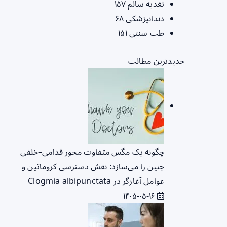
تغذیه سالم
۱۵۷
دندانپزشکی
۶۸
طب سنتی
۱۵۱
جدیدترین مطالب
چگونه یک مگس متفاوت محور قدامی–خلفی
جنین را می‌سازد: نقش دسترسی کروماتین و
عوامل آغازگر در Clogmia albipunctata
۱۴۰۵-۰۵-۱۶