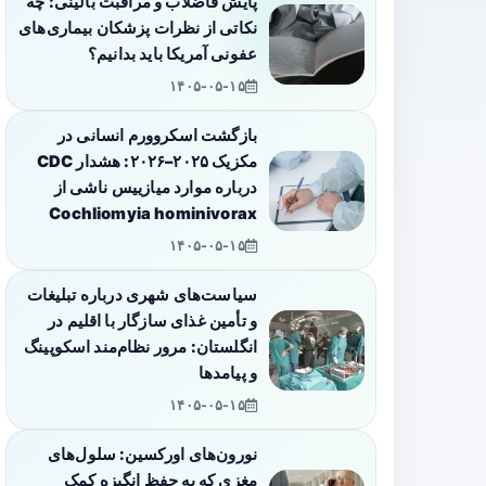
پایش فاضلاب و مراقبت بالینی: چه
نکاتی از نظرات پزشکان بیماری‌های
عفونی آمریکا باید بدانیم؟
۱۴۰۵-۰۵-۱۵
بازگشت اسکروورم انسانی در
مکزیک ۲۰۲۵–۲۰۲۶: هشدار CDC
درباره موارد میازییس ناشی از
Cochliomyia hominivorax
۱۴۰۵-۰۵-۱۵
سیاست‌های شهری درباره تبلیغات
و تأمین غذای سازگار با اقلیم در
انگلستان: مرور نظام‌مند اسکوپینگ
و پیامدها
۱۴۰۵-۰۵-۱۵
نورون‌های اورکسین: سلول‌های
مغزی که به حفظ انگیزه کمک