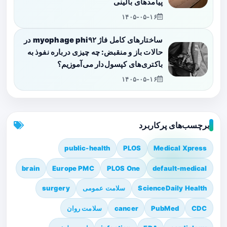
پیامدهای بالینی
۱۴۰۵-۰۵-۱۶
ساختارهای کامل فاژ myophage phi۹۲ در
حالات باز و منقبض: چه چیزی درباره نفوذ به
باکتری‌های کپسول‌دار می‌آموزیم؟
۱۴۰۵-۰۵-۱۶
برچسب‌های پرکاربرد
public-health
PLOS
Medical Xpress
brain
Europe PMC
PLOS One
default-medical
ScienceDaily Health
سلامت عمومی
surgery
CDC
PubMed
cancer
سلامت روان