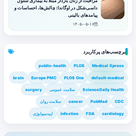
مراقبت از زنان باردار مبتلا به بیماری سلول
داسی‌شکل در اوگاندا: چالش‌ها، احساسات و
پیامدهای بالینی
۱۴۰۵-۰۵-۱۶
برچسب‌های پرکاربرد
public-health
PLOS
Medical Xpress
brain
Europe PMC
PLOS One
default-medical
ScienceDaily Health
سلامت عمومی
surgery
CDC
PubMed
cancer
سلامت روان
cardiology
FDA
infection
اپیدمیولوژی